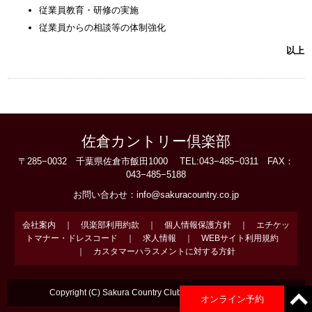
従業員教育・研修の実施
従業員からの相談等の体制強化
以上
佐倉カントリー倶楽部
〒285−0032 千葉県佐倉市飯田1000 TEL:
043−485−0311
FAX：
043−485−5188
お問い合わせ：
info@sakuracountry.co.jp
会社案内
｜
倶楽部利用約款
｜
個人情報保護方針
｜
エチケッ
トマナー・ドレスコード
｜
求人情報
｜
WEBサイト利用規約
｜
カスタマーハラスメントに対する方針
Copyright (C) Sakura Country Club. All Rights Reserved.
オンライン予約