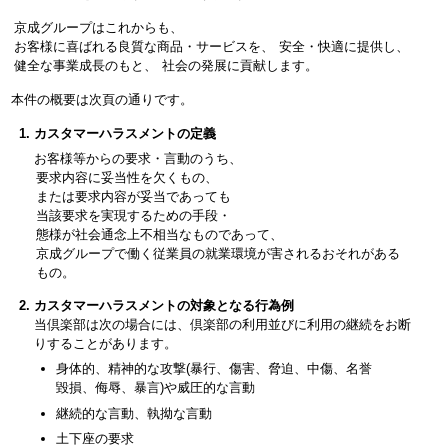
京成グループはこれからも、
お客様に喜ばれる良質な商品・サービスを、
安全・快適に提供し、
健全な事業成長のもと、
社会の発展に貢献します。
本件の概要は次頁の通りです。
カスタマーハラスメントの定義
お客様等からの要求・言動のうち、
要求内容に妥当性を欠くもの、
または要求内容が妥当であっても
当該要求を実現するための手段・
態様が社会通念上不相当なものであって、
京成グループで働く従業員の就業環境が害されるおそれがある
もの。
カスタマーハラスメントの対象となる行為例
当倶楽部は次の場合には、倶楽部の利用並びに利用の継続をお断
りすることがあります。
身体的、精神的な攻撃(暴行、傷害、脅迫、中傷、名誉
毀損、侮辱、暴言)や威圧的な言動
継続的な言動、執拗な言動
土下座の要求