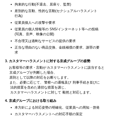
拘束的な行動(不退去、居座り、監禁)
差別的な言動、性的な言動(セクシュアルハラスメント
行為)
従業員個人への攻撃や要求
従業員の個人情報等の SNS/インターネット等への投稿
(写真、音声、映像の公開)
不合理又は過剰なサービスの提供の要求
正当な理由のない商品交換、金銭補償の要求、謝罪の要
求
カスタマーハラスメントに対する京成グループの姿勢
お客様等の要求・言動が
カスタマーハラスメントに該当すると
京成グループが判断した場合、
原則として以降の対応をお断りします。
また、必要に応じて、
警察への通報及び
刑事手続き並びに
法的措置を含めた適切な措置を講じ、
カスタマーハラスメントに対して
毅然と対応します。
京成グループにおける取り組み
本方針による対応姿勢の明確化、従業員への周知・啓発
カスタマーハラスメントへの対応手順の策定