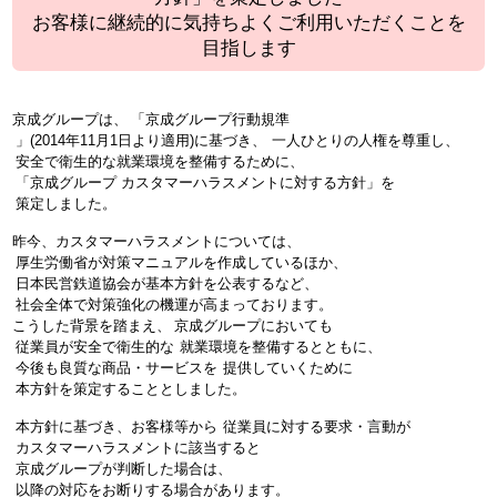
お客様に継続的に気持ちよくご利用いただくことを
目指します
京成グループは、
「京成グループ行動規準
」(2014年11月1日より適用)に基づき、
一人ひとりの人権を尊重し、
安全で衛生的な就業環境を整備するために、
「京成グループ カスタマーハラスメントに対する方針」を
策定しました。
昨今、カスタマーハラスメントについては、
厚生労働省が対策マニュアルを作成しているほか、
日本民営鉄道協会が基本方針を公表するなど、
社会全体で対策強化の機運が高まっております。
こうした背景を踏まえ、
京成グループにおいても
従業員が安全で衛生的な
就業環境を整備するとともに、
今後も良質な商品・サービスを
提供していくために
本方針を策定することとしました。
本方針に基づき、お客様等から
従業員に対する要求・言動が
カスタマーハラスメントに該当すると
京成グループが判断した場合は、
以降の対応をお断りする場合があります。